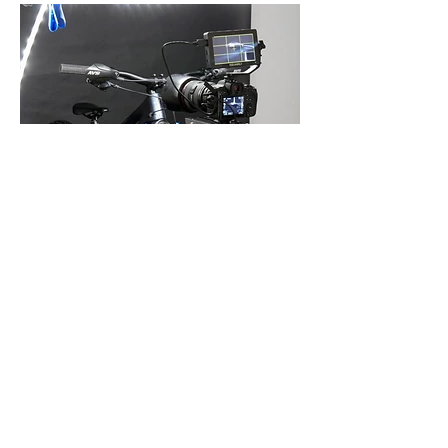
RETOUR HAUT DE PAGE
© 2020/Nicolas Barbarin/Tous
droits réservés
Nicolas Barbarin - Atelier Castanéa
400 route de la Veyrie,
19500 Collonges la Rouge, France -
Corrèze
06 48 27 78 72
ateliercastanea@gmail.com