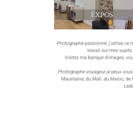
Expos
Photographe passionné, j’utilise ce 
travail sur mes sujets
Visitez ma banque d'images, vou
Photographe voyageur je peux vous é
Mauritanie, du Mali, du Maroc, de l’
Lada
Photographe mariage Corrèze 19
Photographe entreprises Corrèze 19
Photographe publicitaire Corrèze 19
Studio photo Corrèze 19
Cours stages photo Corrèze 19