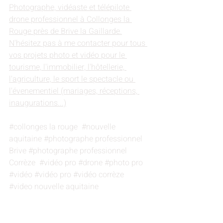
Photographe, vidéaste et télépilote 
drone professionnel à Collonges la 
Rouge près de Brive la Gaillarde.
N'hésitez pas à me contacter pour tous 
vos projets photo et vidéo pour le 
tourisme, l'immobilier, l'hôtellerie, 
l'agriculture, le sport le spectacle ou 
l'évenementiel (mariages, réceptions, 
inaugurations...)
#collonges
 la rouge  
#nouvelle
aquitaine 
#photographe
 professionnel 
Brive 
#photographe
 professionnel 
Corrèze  
#vidéo
 pro 
#drone
#photo
 pro 
#vidéo
#vidéo
 pro 
#vidéo
 corrèze 
#video
 nouvelle aquitaine 