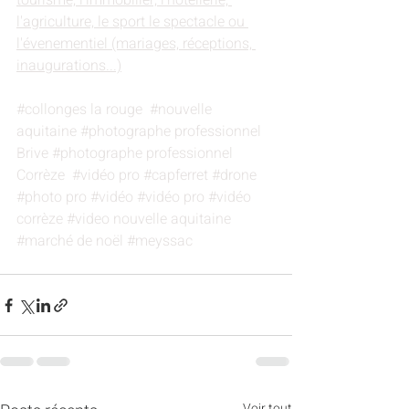
tourisme, l'immobilier, l'hôtellerie, 
l'agriculture, le sport le spectacle ou 
l'évenementiel (mariages, réceptions, 
inaugurations...)
#collonges
 la rouge  
#nouvelle
aquitaine 
#photographe
 professionnel 
Brive 
#photographe
 professionnel 
Corrèze  
#vidéo
 pro 
#capferret
#drone
#photo
 pro 
#vidéo
#vidéo
 pro 
#vidéo
corrèze 
#video
 nouvelle aquitaine 
#marché
 de noël 
#meyssac
Voir tout